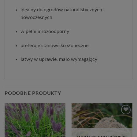
idealny do ogrodów naturalistycznych i 
nowoczesnych
w pełni mrozoodporny
preferuje stanowisko słoneczne
łatwy w uprawie, mało wymagający
PODOBNE PRODUKTY
Dodaj
Dodaj
do
do
listy
listy
życzeń
życzeń