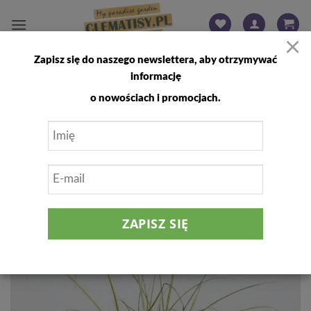
Przewiń
do
×
zawartości
Zapisz się do naszego newslettera, aby otrzymywać
FILTRUJ
informację
o nowościach i promocjach.
Dodaj
do
listy
życzeń