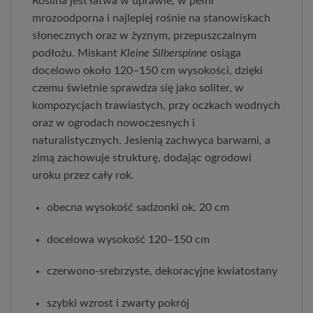
Roślina jest łatwa w uprawie, w pełni 
mrozoodporna i najlepiej rośnie na stanowiskach 
słonecznych oraz w żyznym, przepuszczalnym 
podłożu. Miskant 
Kleine Silberspinne
 osiąga 
docelowo około 120–150 cm wysokości, dzięki 
czemu świetnie sprawdza się jako soliter, w 
kompozycjach trawiastych, przy oczkach wodnych 
oraz w ogrodach nowoczesnych i 
naturalistycznych. Jesienią zachwyca barwami, a 
zimą zachowuje strukturę, dodając ogrodowi 
uroku przez cały rok.
obecna wysokość sadzonki ok. 20 cm
docelowa wysokość 120–150 cm
czerwono‑srebrzyste, dekoracyjne kwiatostany
szybki wzrost i zwarty pokrój