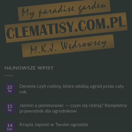
NAJNOWSZE WPISY
Derenie czyli rośliny, które zdobią ogród przez cały
22
lip
rok.
Brak
komentarzy
Jaśmin a jaśminowiec — czym się różnią? Kompletny
15
do
Derenie
lip
przewodnik dla ogrodników
czyli
rośliny,
Brak
które
komentarzy
Kropla Japonii w Twoim ogrodzie
14
zdobią
do
ogród
Jaśmin
kwi
Brak