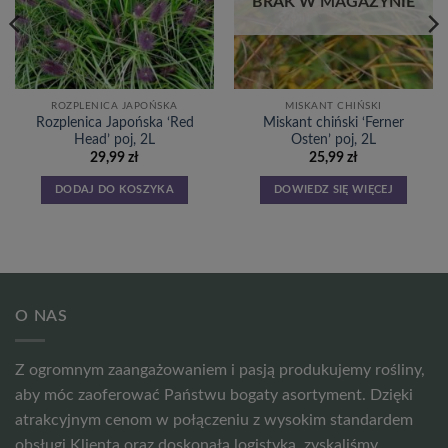
BRAK W MAGAZYNIE
ROZPLENICA JAPOŃSKA
MISKANT CHIŃSKI
Rozplenica Japońska ‘Red
Miskant chiński ‘Ferner
Head’ poj, 2L
Osten’ poj, 2L
29,99
zł
25,99
zł
DODAJ DO KOSZYKA
DOWIEDZ SIĘ WIĘCEJ
O NAS
Z ogromnym zaangażowaniem i pasją produkujemy rośliny,
aby móc zaoferować Państwu bogaty asortyment. Dzięki
atrakcyjnym cenom w połączeniu z wysokim standardem
obsługi Klienta oraz doskonałą logistyką, zyskaliśmy