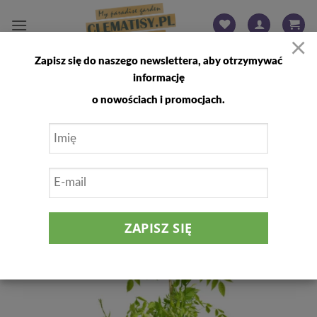
Przewiń
do
×
zawartości
Zapisz się do naszego newslettera, aby otrzymywać
FILTRUJ
informację
o nowościach i promocjach.
Dodaj
do
listy
życzeń