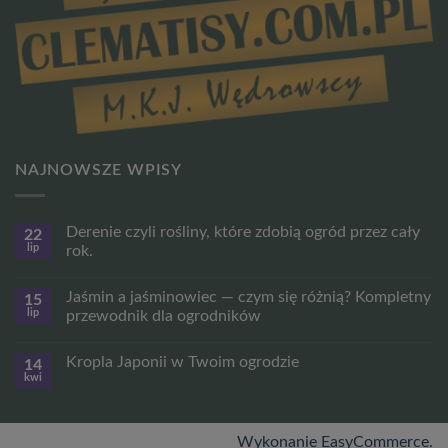
NAJNOWSZE WPISY
Derenie czyli rośliny, które zdobią ogród przez cały
22
lip
rok.
Brak
komentarzy
Jaśmin a jaśminowiec — czym się różnią? Kompletny
15
do
Derenie
lip
przewodnik dla ogrodników
czyli
rośliny,
Brak
które
komentarzy
Kropla Japonii w Twoim ogrodzie
14
zdobią
do
ogród
Jaśmin
kwi
Brak
przez
a
komentarzy
cały
jaśminowiec
do
rok.
—
Kropla
czym
Japonii
Wykonanie EasyCommerce
.
się
w