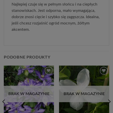
Najlepiej czuje się w pełnym słońcu i na ciepłych 
stanowiskach. Jest odporna, mało wymagająca, 
dobrze znosi cięcie i szybko się zagęszcza. Idealna, 
jeśli chcesz rozjaśnić ogród mocnym, żółtym 
akcentem.
PODOBNE PRODUKTY
Dodaj
Dodaj
do
do
listy
listy
życzeń
życzeń
BRAK W MAGAZYNIE
BRAK W MAGAZYNIE