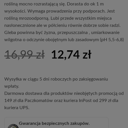
rośliną mocno rozrastającą się. Dorasta do ok 1 m
wysokości. Wymaga prowadzenia przy podporach. Jest
rośliną mrozoodporną. Lubi przede wszystkim miejsca
nasłonecznione ale w półcieniu równie dobrze sobie radzi.
Gleba powinna być żyzna, przepuszczalna , umiarkowanie
wilgotna o odczynie obojętnym lub zasadowym (pH 5,5-6,8)
Pierwotna
Aktual
16,99
zł
12,74
zł
cena
cena
wynosiła:
wynosi
Wysyłka w ciągu 5 dni roboczych po zaksięgowaniu
16,99 zł.
12,74 z
wpłaty.
Darmowa dostawa dla produktów nieobjętych promocją od
149 zł dla Paczkomatów oraz kuriera InPost od 299 zł dla
kuriera UPS.
Gwarancja bezpiecznych zakupów.