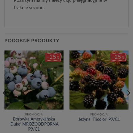
Poza tym maliny należy ciąć pielęgnacyjnie w
trakcie sezonu.
PODOBNE PRODUKTY
25
25
%
%
Dodaj
Dodaj
do
do
listy
listy
życzeń
życzeń
PROMOCJA
PROMOCJA
Borówka Amerykańska
Jeżyna ‘Tricolor’ P9/C1
‘Duke’ MROZOODPORNA
P9/C1