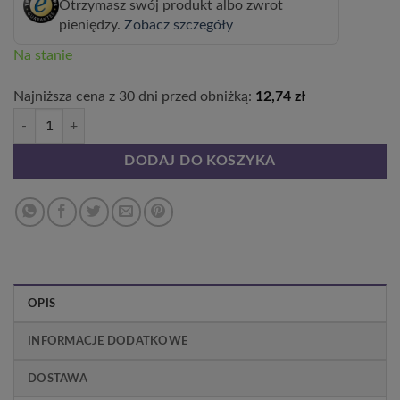
Otrzymasz swój produkt albo zwrot
pieniędzy.
Zobacz szczegóły
Na stanie
Najniższa cena z 30 dni przed obniżką:
12,74
zł
ilość Malina purpurowa Brandywine P9/C1
DODAJ DO KOSZYKA
OPIS
INFORMACJE DODATKOWE
DOSTAWA