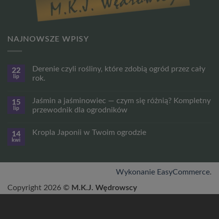
NAJNOWSZE WPISY
Derenie czyli rośliny, które zdobią ogród przez cały
22
lip
rok.
Brak
komentarzy
Jaśmin a jaśminowiec — czym się różnią? Kompletny
15
do
Derenie
lip
przewodnik dla ogrodników
czyli
rośliny,
Brak
które
komentarzy
Kropla Japonii w Twoim ogrodzie
14
zdobią
do
ogród
Jaśmin
kwi
Brak
przez
a
komentarzy
cały
jaśminowiec
do
rok.
—
Kropla
czym
Japonii
Wykonanie EasyCommerce
.
się
w
różnią?
Twoim
Kompletny
Copyright 2026 ©
M.K.J. Wędrowscy
ogrodzie
przewodnik
dla
ogrodników