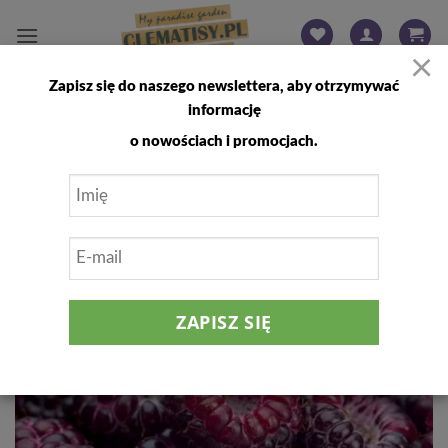
Przewiń
do
×
zawartości
Zapisz się do naszego newslettera, aby otrzymywać
FILTRUJ
informację
o nowościach i promocjach.
25
%
Dodaj
do
listy
życzeń