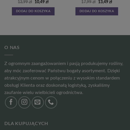
a
Pierwotna
Aktualna
Pierwotna
Aktualna
13,99
zł
10,49
zł
17,99
zł
13,49
zł
cena
cena
cena
cena
wynosiła:
wynosi:
wynosiła:
wynosi:
DODAJ DO KOSZYKA
DODAJ DO KOSZYKA
13,99 zł.
10,49 zł.
17,99 zł.
13,49 zł.
O NAS
Z ogromnym zaangażowaniem i pasją produkujemy rośliny,
aby móc zaoferować Państwu bogaty asortyment. Dzięki
atrakcyjnym cenom w połączeniu z wysokim standardem
obsługi Klienta oraz doskonałą logistyką, zyskaliśmy
zaufanie wielu wielbicieli ogrodnictwa.
DLA KUPUJĄCYCH