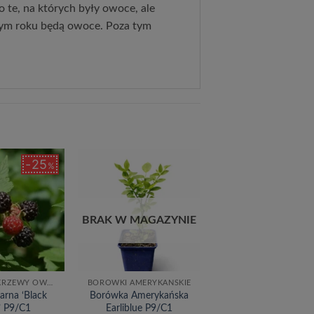
o te, na których były owoce, ale
złym roku będą owoce. Poza tym
25
%
Dodaj
Dodaj
do
do
listy
listy
życzeń
życzeń
BRAK W MAGAZYNIE
DRZEWKA I KRZEWY OWOCOWE
BORÓWKI AMERYKAŃSKIE
arna ‘Black
Borówka Amerykańska
’ P9/C1
Earliblue P9/C1