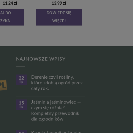
Pierwotna
Aktualna
ł
11,24
zł
13,99
zł
cena
cena
wynosiła:
wynosi:
AJ DO
DOWIEDZ SIĘ
14,99 zł.
11,24 zł.
SZYKA
WIĘCEJ
NAJNOWSZE WPISY
Derenie czyli rośliny,
22
lip
które zdobią ogród przez
cały rok.
Brak
komentarzy
Jaśmin a jaśminowiec —
15
do
Derenie
lip
czym się różnią?
czyli
Kompletny przewodnik
rośliny,
które
dla ogrodników
zdobią
ogród
Brak
przez
komentarzy
Kropla Japonii w Twoim
do