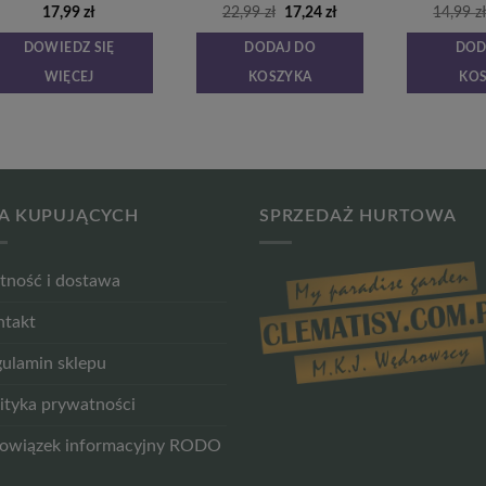
Pierwotna
Aktualna
17,99
zł
22,99
zł
17,24
zł
14,99
z
cena
cena
wynosiła:
wynosi:
DOWIEDZ SIĘ
DODAJ DO
DOD
22,99 zł.
17,24 zł.
WIĘCEJ
KOSZYKA
KO
A KUPUJĄCYCH
SPRZEDAŻ HURTOWA
tność i dostawa
ntakt
ulamin sklepu
ityka prywatności
owiązek informacyjny RODO