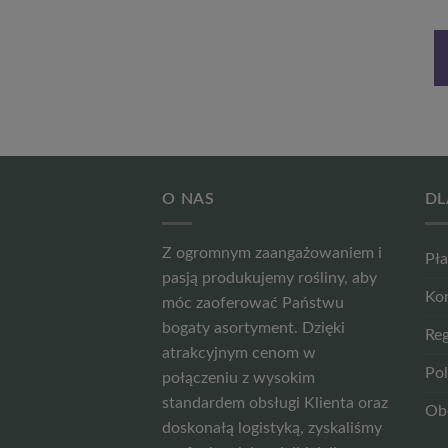
Pierwotna
Aktualna
18,99
zł
14,24
zł
13,99
zł
cena
cena
wynosiła:
wynosi:
DODAJ DO
DOWIEDZ SIĘ
18,99 zł.
14,24 zł.
KOSZYKA
WIĘCEJ
O NAS
DL
Z ogromnym zaangażowaniem i
Pła
pasją produkujemy rośliny, aby
Ko
móc zaoferować Państwu
bogaty asortyment. Dzięki
Reg
atrakcyjnym cenom w
Pol
połączeniu z wysokim
standardem obsługi Klienta oraz
Ob
doskonałą logistyką, zyskaliśmy