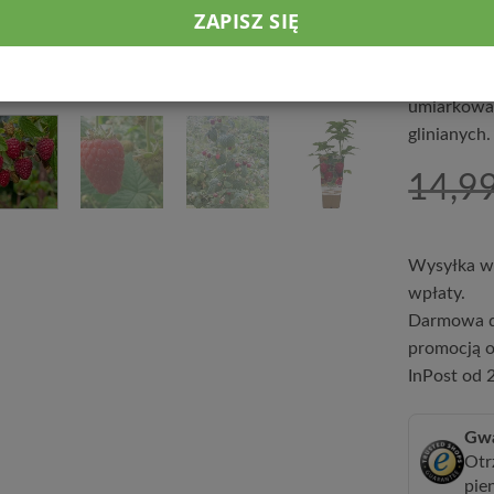
Maliny zbie
mrozoodpor
okrywać. P
umiarkowani
glinianych.
14,9
Wysyłka w 
wpłaty.
Darmowa d
promocją o
InPost od 2
Gwa
Otr
pie