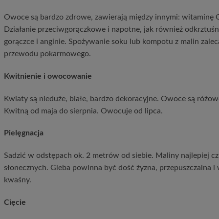
Owoce są bardzo zdrowe, zawierają między innymi: witaminę C
Działanie przeciwgorączkowe i napotne, jak również odkrztuśne
gorączce i anginie. Spożywanie soku lub kompotu z malin zaleca
przewodu pokarmowego.
Kwitnienie i owocowanie
Kwiaty są nieduże, białe, bardzo dekoracyjne. Owoce są różow
Kwitną od maja do sierpnia. Owocuje od lipca.
Pielęgnacja
Sadzić w odstępach ok. 2 metrów od siebie. Maliny najlepiej c
słonecznych. Gleba powinna być dość żyzna, przepuszczalna i w
kwaśny.
Cięcie