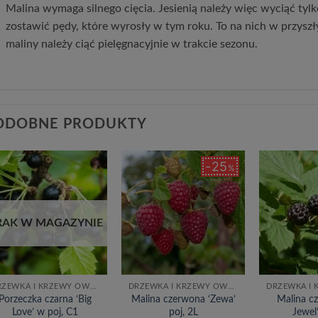
Malina wymaga silnego cięcia. Jesienią należy więc wyciąć tylk
zostawić pędy, które wyrosły w tym roku. To na nich w przys
maliny należy ciąć pielęgnacyjnie w trakcie sezonu.
ODOBNE PRODUKTY
25
%
Dodaj
Dodaj
do
do
listy
listy
życzeń
życzeń
RAK W MAGAZYNIE
DRZEWKA I KRZEWY OWOCOWE
DRZEWKA I KRZEWY OWOCOWE
Porzeczka czarna ‘Big
Malina czerwona ‘Zewa’
Malina cz
Love’ w poj, C1
poj, 2L
Jewel