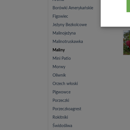
Borówki Amerykańskie
Figowiec
Jeżyny Bezkolcowe
Malinojeżyna
Malinotruskawka
Maliny
Mini Patio
Morwy
Oliwnik
Orzech włoski
Pigwowce
Porzeczki
Porzeczkoagrest
Rokitniki
Świdośliwa