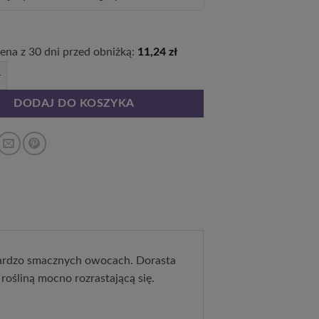
cena z 30 dni przed obniżką:
11,24
zł
 czerwona 'Zewa' P9/C1
DODAJ DO KOSZYKA
ardzo smacznych owocach. Dorasta
rośliną mocno rozrastającą się.