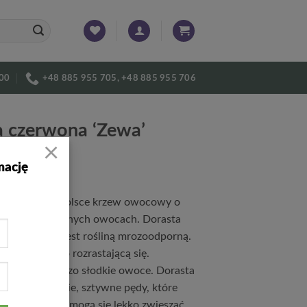
:00
+48 885 955 705, +48 885 955 706
a czerwona ‘Zewa’
×
1
mację
popularny w Polsce krzew owocowy o
 bardzo smacznych owocach. Dorasta
m wysokości. Jest rośliną mrozoodporną.
 rośliną mocno rozrastającą się.
orodne i bardzo słodkie owoce. Dorasta
Wytwarza długie, sztywne pędy, które
 owocowaniu mogą się lekko zwieszać.