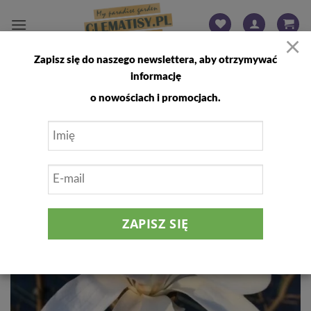
Przewiń
do
×
zawartości
Zapisz się do naszego newslettera, aby otrzymywać
FILTRUJ
informację
o nowościach i promocjach.
Dodaj
do
listy
życzeń