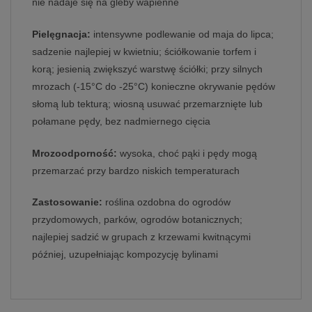
nie nadaje się na gleby wapienne
Pielęgnacja:
intensywne podlewanie od maja do lipca;
sadzenie najlepiej w kwietniu; ściółkowanie torfem i
korą; jesienią zwiększyć warstwę ściółki; przy silnych
mrozach (-15°C do -25°C) konieczne okrywanie pędów
słomą lub tekturą; wiosną usuwać przemarznięte lub
połamane pędy, bez nadmiernego cięcia
Mrozoodporność:
wysoka, choć pąki i pędy mogą
przemarzać przy bardzo niskich temperaturach
Zastosowanie:
roślina ozdobna do ogrodów
przydomowych, parków, ogrodów botanicznych;
najlepiej sadzić w grupach z krzewami kwitnącymi
później, uzupełniając kompozycję bylinami