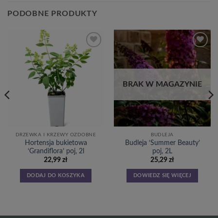
PODOBNE PRODUKTY
Dodaj
Dodaj
do
do
listy
listy
życzeń
życzeń
BRAK W MAGAZYNIE
DRZEWKA I KRZEWY OZDOBNE
BUDLEJA
Hortensja bukietowa
Budleja ‘Summer Beauty’
‘Grandiflora’ poj, 2l
poj, 2L
22,99
zł
25,29
zł
DODAJ DO KOSZYKA
DOWIEDZ SIĘ WIĘCEJ