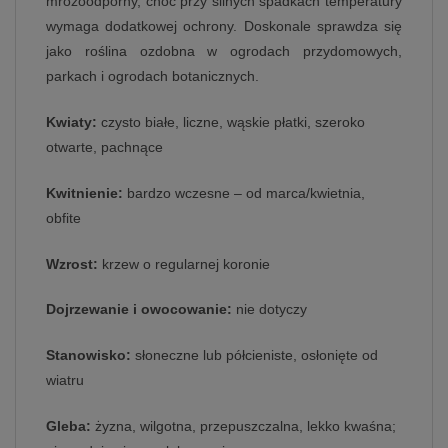
mrozoodporny, choć przy silnych spadkach temperatury
wymaga dodatkowej ochrony. Doskonale sprawdza się
jako roślina ozdobna w ogrodach przydomowych,
parkach i ogrodach botanicznych.
Kwiaty:
czysto białe, liczne, wąskie płatki, szeroko
otwarte, pachnące
Kwitnienie:
bardzo wczesne – od marca/kwietnia,
obfite
Wzrost:
krzew o regularnej koronie
Dojrzewanie i owocowanie:
nie dotyczy
Stanowisko:
słoneczne lub półcieniste, osłonięte od
wiatru
Gleba:
żyzna, wilgotna, przepuszczalna, lekko kwaśna;