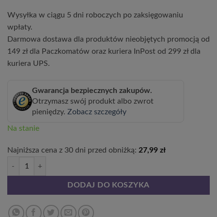
wynosiła:
wynosi
Wysyłka w ciągu 5 dni roboczych po zaksięgowaniu
27,99 zł.
20,99 z
wpłaty.
Darmowa dostawa dla produktów nieobjętych promocją od
149 zł dla Paczkomatów oraz kuriera InPost od 299 zł dla
kuriera UPS.
Gwarancja bezpiecznych zakupów.
Otrzymasz swój produkt albo zwrot
pieniędzy.
Zobacz szczegóły
Na stanie
Najniższa cena z 30 dni przed obniżką:
27,99
zł
ilość Liliowiec CRIMSON PIRATE poj, 2L
DODAJ DO KOSZYKA