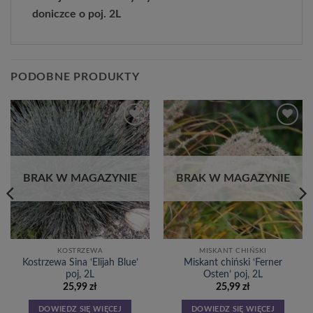
doniczce o poj. 2L
PODOBNE PRODUKTY
Dodaj
Dodaj
do
do
listy
listy
życzeń
życzeń
BRAK W MAGAZYNIE
BRAK W MAGAZYNIE
KOSTRZEWA
MISKANT CHIŃSKI
Kostrzewa Sina ‘Elijah Blue’
Miskant chiński ‘Ferner
poj, 2L
Osten’ poj, 2L
25,99
zł
25,99
zł
DOWIEDZ SIĘ WIĘCEJ
DOWIEDZ SIĘ WIĘCEJ