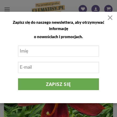
Przewiń
do
×
zawartości
Zapisz się do naszego newslettera, aby otrzymywać
FILTRUJ
informację
o nowościach i promocjach.
25
%
Dodaj
do
listy
życzeń