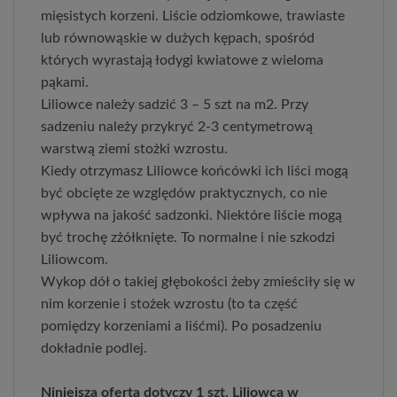
mięsistych korzeni. Liście odziomkowe, trawiaste
lub równowąskie w dużych kępach, spośród
których wyrastają łodygi kwiatowe z wieloma
pąkami.
Liliowce należy sadzić 3 – 5 szt na m2. Przy
sadzeniu należy przykryć 2-3 centymetrową
warstwą ziemi stożki wzrostu.
Kiedy otrzymasz Liliowce końcówki ich liści mogą
być obcięte ze względów praktycznych, co nie
wpływa na jakość sadzonki. Niektóre liście mogą
być trochę zżółknięte. To normalne i nie szkodzi
Liliowcom.
Wykop dół o takiej głębokości żeby zmieściły się w
nim korzenie i stożek wzrostu (to ta część
pomiędzy korzeniami a liśćmi). Po posadzeniu
dokładnie podlej.
Niniejsza oferta dotyczy 1 szt. Liliowca w