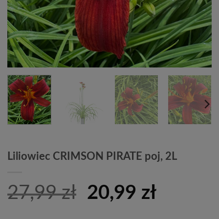
Liliowiec CRIMSON PIRATE poj, 2L
Pierwotna
Aktual
27,99
zł
20,99
zł
cena
cena