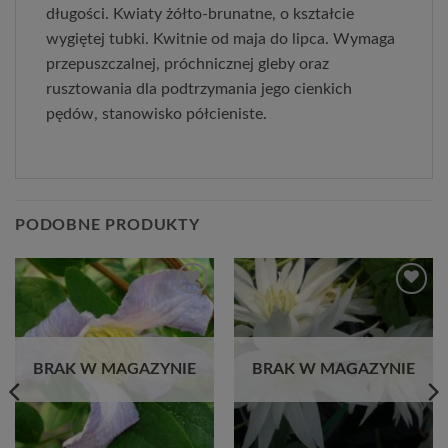
długości. Kwiaty żółto-brunatne, o kształcie
wygiętej tubki. Kwitnie od maja do lipca. Wymaga
przepuszczalnej, próchnicznej gleby oraz
rusztowania dla podtrzymania jego cienkich
pędów, stanowisko półcieniste.
PODOBNE PRODUKTY
Dodaj
Dodaj
do
do
listy
listy
życzeń
życzeń
BRAK W MAGAZYNIE
BRAK W MAGAZYNIE