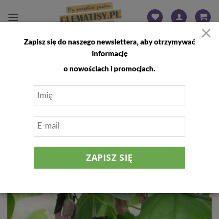
Przewiń
do
×
zawartości
Zapisz się do naszego newslettera, aby otrzymywać
FILTRUJ
informację
o nowościach i promocjach.
Dodaj
do
listy
życzeń