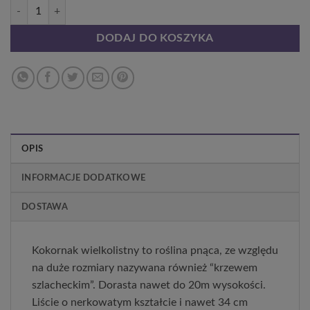
ilość Kokornak Wielkolistny P9/C1
DODAJ DO KOSZYKA
OPIS
INFORMACJE DODATKOWE
DOSTAWA
Kokornak wielkolistny to roślina pnąca, ze względu
na duże rozmiary nazywana również “krzewem
szlacheckim”. Dorasta nawet do 20m wysokości.
Liście o nerkowatym kształcie i nawet 34 cm