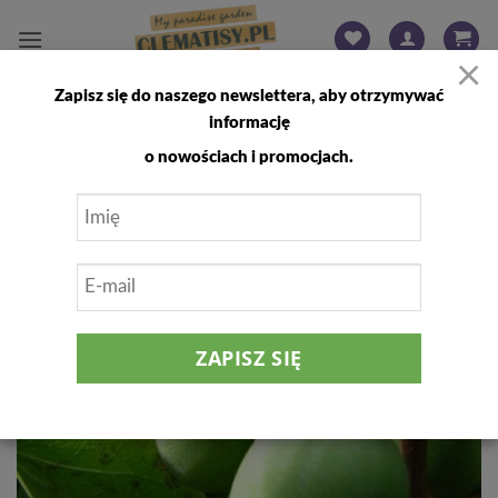
Przewiń
do
×
zawartości
Zapisz się do naszego newslettera, aby otrzymywać
FILTRUJ
informację
o nowościach i promocjach.
Dodaj
do
listy
życzeń