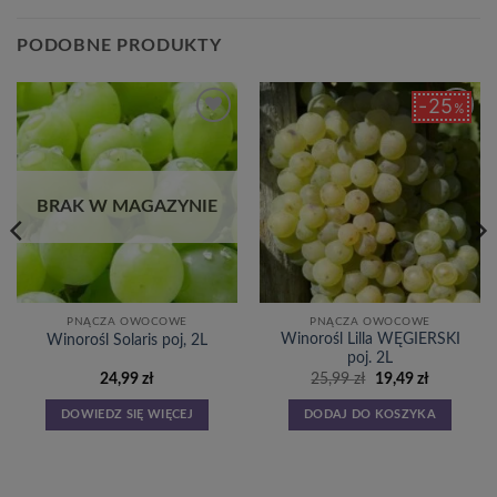
PODOBNE PRODUKTY
25
%
Dodaj
Dodaj
do
do
listy
listy
życzeń
życzeń
BRAK W MAGAZYNIE
PNĄCZA OWOCOWE
PNĄCZA OWOCOWE
Winorośl Lilla WĘGIERSKI
Winorośl Solaris poj, 2L
poj. 2L
Pierwotna
Aktualna
24,99
zł
25,99
zł
19,49
zł
cena
cena
wynosiła:
wynosi:
DOWIEDZ SIĘ WIĘCEJ
DODAJ DO KOSZYKA
25,99 zł.
19,49 zł.