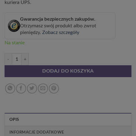
kuriera UPS.
Gwarancja bezpiecznych zakupów.
Otrzymasz swój produkt albo zwrot
pieniędzy.
Zobacz szczegóły
Na stanie
ilość Kiwi Aktinidia Sientiabrskaja (pstrolistna) P9/C1
DODAJ DO KOSZYKA
OPIS
INFORMACJE DODATKOWE