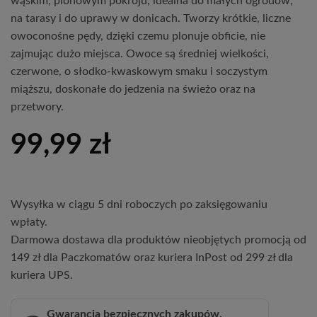
wąskim, pionowym pokroju, idealna do małych ogrodów, 
na tarasy i do uprawy w donicach. Tworzy krótkie, liczne 
owoconośne pędy, dzięki czemu plonuje obficie, nie 
zajmując dużo miejsca. Owoce są średniej wielkości, 
czerwone, o słodko‑kwaskowym smaku i soczystym 
miąższu, doskonałe do jedzenia na świeżo oraz na 
przetwory.
99,99
zł
Wysyłka w ciągu 5 dni roboczych po zaksięgowaniu
wpłaty.
Darmowa dostawa dla produktów nieobjętych promocją od
149 zł dla Paczkomatów oraz kuriera InPost od 299 zł dla
kuriera UPS.
Gwarancja bezpiecznych zakupów.