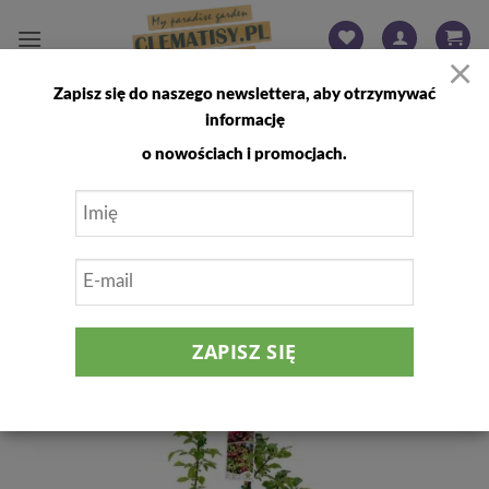
Przewiń
do
×
zawartości
Zapisz się do naszego newslettera, aby otrzymywać
FILTRUJ
informację
o nowościach i promocjach.
Dodaj
do
listy
życzeń