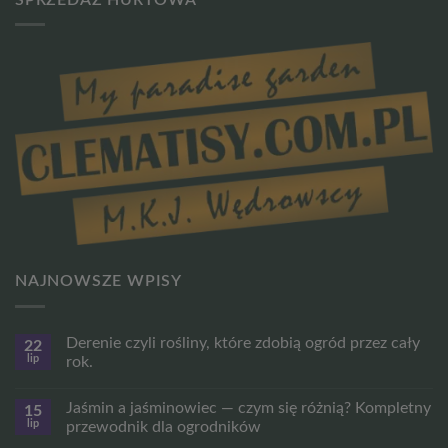
NAJNOWSZE WPISY
Derenie czyli rośliny, które zdobią ogród przez cały
22
lip
rok.
Brak
komentarzy
Jaśmin a jaśminowiec — czym się różnią? Kompletny
15
do
Derenie
lip
przewodnik dla ogrodników
czyli
rośliny,