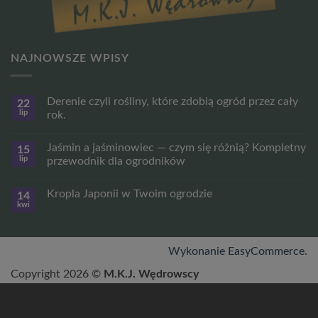
NAJNOWSZE WPISY
Derenie czyli rośliny, które zdobią ogród przez cały
22
lip
rok.
Brak
komentarzy
Jaśmin a jaśminowiec — czym się różnią? Kompletny
15
do
Derenie
lip
przewodnik dla ogrodników
czyli
rośliny,
Brak
które
komentarzy
Kropla Japonii w Twoim ogrodzie
14
zdobią
do
ogród
Jaśmin
kwi
Brak
przez
a
komentarzy
cały
jaśminowiec
do
rok.
—
Kropla
czym
Japonii
Wykonanie EasyCommerce
.
się
w
różnią?
Twoim
Kompletny
Copyright 2026 ©
M.K.J. Wędrowscy
ogrodzie
przewodnik
dla
ogrodników