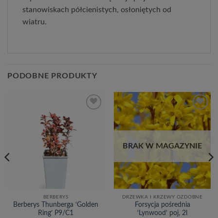
stanowiskach półcienistych, osłoniętych od
wiatru.
PODOBNE PRODUKTY
Dodaj
Dodaj
do
do
listy
listy
życzeń
życzeń
BRAK W MAGAZYNIE
BERBERYS
DRZEWKA I KRZEWY OZDOBNE
Berberys Thunberga ‘Golden
Forsycja pośrednia
Ring’ P9/C1
‘Lynwood’ poj, 2l