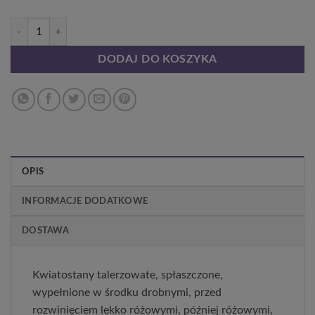
ilość Hortensja ogrodowa Mariessi Perfecta P9/C1
DODAJ DO KOSZYKA
OPIS
INFORMACJE DODATKOWE
DOSTAWA
Kwiatostany talerzowate, spłaszczone,
wypełnione w środku drobnymi, przed
rozwinięciem lekko różowymi, później różowymi,