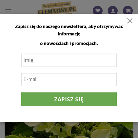
Przewiń
do
×
zawartości
Zapisz się do naszego newslettera, aby otrzymywać
FILTRUJ
informację
o nowościach i promocjach.
Dodaj
do
listy
życzeń