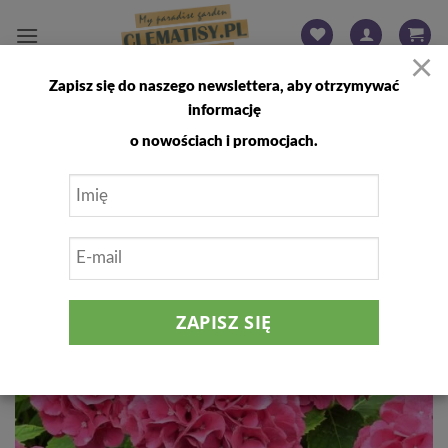
Przewiń
do
×
zawartości
Zapisz się do naszego newslettera, aby otrzymywać
FILTRUJ
informację
o nowościach i promocjach.
Dodaj
do
listy
życzeń