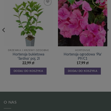
Dodaj
Dodaj
do
do
listy
listy
życzeń
życzeń
DRZEWKA I KRZEWY OZDOBNE
HORTENSJE
Hortensja bukietowa
Hortensja ogrodowa ‘Pia’
‘Tardiva’ poj, 2l
P9/C1
22,99
zł
17,99
zł
DODAJ DO KOSZYKA
DODAJ DO KOSZYKA
O NAS