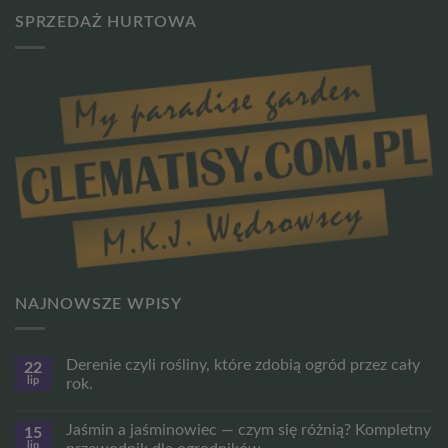
SPRZEDAŻ HURTOWA
NAJNOWSZE WPISY
Derenie czyli rośliny, które zdobią ogród przez cały
22
lip
rok.
Brak
komentarzy
Jaśmin a jaśminowiec — czym się różnią? Kompletny
15
do
Derenie
lip