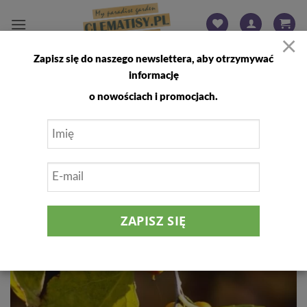
Przewiń
do
×
zawartości
Zapisz się do naszego newslettera, aby otrzymywać
FILTRUJ
informację
o nowościach i promocjach.
Dodaj
do
listy
życzeń