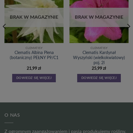
do
do
listy
listy
życzeń
życzeń
BRAK W MAGAZYNIE
BRAK W MAGAZYNIE
CLEMATISY
CLEMATISY
Clematis Albina Plena
Clematis Kardynał
(botaniczny) PEŁNY P9/C1
Wyszyński (wielkokwiatowy)
poj. 2l
21,99
zł
25,99
zł
DOWIEDZ SIĘ WIĘCEJ
DOWIEDZ SIĘ WIĘCEJ
O NAS
Z ogromnym zaangażowaniem i pasją produkujemy rośliny,