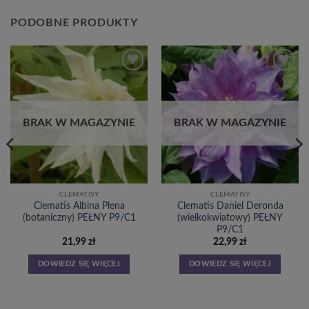
PODOBNE PRODUKTY
Dodaj
Dodaj
do
do
listy
listy
życzeń
życzeń
BRAK W MAGAZYNIE
BRAK W MAGAZYNIE
CLEMATISY
CLEMATISY
Clematis Albina Plena
Clematis Daniel Deronda
(botaniczny) PEŁNY P9/C1
(wielkokwiatowy) PEŁNY
P9/C1
21,99
zł
22,99
zł
DOWIEDZ SIĘ WIĘCEJ
DOWIEDZ SIĘ WIĘCEJ