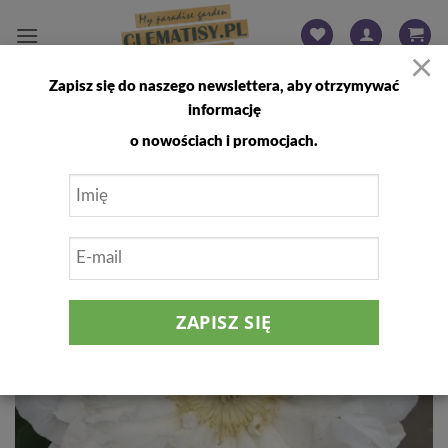
Przewiń
do
×
zawartości
Zapisz się do naszego newslettera, aby otrzymywać
FILTRUJ
informację
o nowościach i promocjach.
Dodaj
do
listy
życzeń