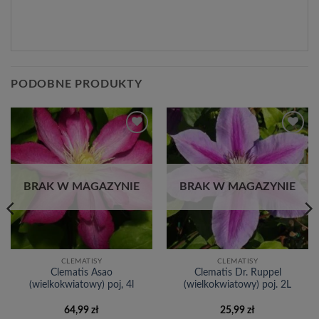
PODOBNE PRODUKTY
Dodaj
Dodaj
do
do
listy
listy
życzeń
życzeń
BRAK W MAGAZYNIE
BRAK W MAGAZYNIE
CLEMATISY
CLEMATISY
Clematis Asao
Clematis Dr. Ruppel
(wielkokwiatowy) poj, 4l
(wielkokwiatowy) poj. 2L
64,99
zł
25,99
zł