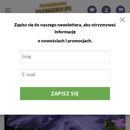
Przewiń
do
×
zawartości
Zapisz się do naszego newslettera, aby otrzymywać
FILTRUJ
informację
o nowościach i promocjach.
Dodaj
do
listy
życzeń