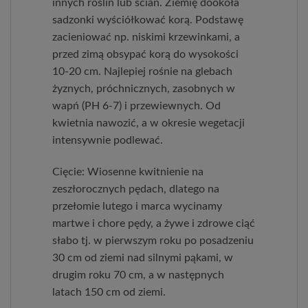
innych roślin lub ścian. Ziemię dookoła
sadzonki wyściółkować korą. Podstawę
zacieniować np. niskimi krzewinkami, a
przed zimą obsypać korą do wysokości
10-20 cm. Najlepiej rośnie na glebach
żyznych, próchnicznych, zasobnych w
wapń (PH 6-7) i przewiewnych. Od
kwietnia nawozić, a w okresie wegetacji
intensywnie podlewać.
Cięcie: Wiosenne kwitnienie na
zeszłorocznych pędach, dlatego na
przełomie lutego i marca wycinamy
martwe i chore pędy, a żywe i zdrowe ciąć
słabo tj. w pierwszym roku po posadzeniu
30 cm od ziemi nad silnymi pąkami, w
drugim roku 70 cm, a w następnych
latach 150 cm od ziemi.