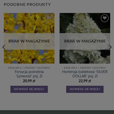
PODOBNE PRODUKTY
Dodaj
Dodaj
do
do
listy
listy
życzeń
życzeń
BRAK W MAGAZYNIE
BRAK W MAGAZYNIE
DRZEWKA I KRZEWY OZDOBNE
DRZEWKA I KRZEWY OZDOBNE
Forsycja pośrednia
Hortensja bukietowa ‘SILVER
‘Lynwood’ poj, 2l
DOLLAR’ poj, 2l
20,99
zł
22,99
zł
DOWIEDZ SIĘ WIĘCEJ
DOWIEDZ SIĘ WIĘCEJ