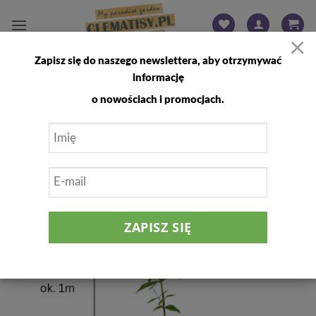
Przewiń
do
×
zawartości
Zapisz się do naszego newslettera, aby otrzymywać
FILTRUJ
informację
o nowościach i promocjach.
Dodaj
do
listy
życzeń