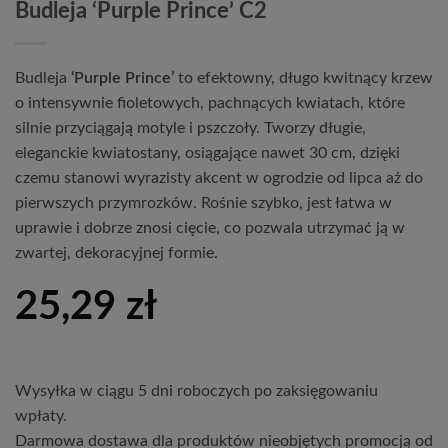
Budleja ‘Purple Prince’ C2
Budleja 
‘Purple Prince’
to 
efektowny, 
długo 
kwitnący 
krzew 
o 
intensywnie 
fioletowych, 
pachnących 
kwiatach, 
które 
silnie 
przyciągają 
motyle 
i 
pszczoły. 
Tworzy 
długie, 
eleganckie 
kwiatostany, 
osiągające 
nawet 
30 
cm, 
dzięki 
czemu 
stanowi 
wyrazisty 
akcent 
w 
ogrodzie 
od 
lipca 
aż 
do 
pierwszych 
przymrozków. 
Rośnie 
szybko, 
jest 
łatwa 
w 
uprawie 
i 
dobrze 
znosi 
cięcie, 
co 
pozwala 
utrzymać 
ją 
w 
zwartej, 
dekoracyjnej 
formie.
25,29
zł
Wysyłka w ciągu 5 dni roboczych po zaksięgowaniu
wpłaty.
Darmowa dostawa dla produktów nieobjętych promocją od