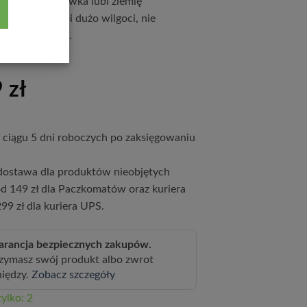
szczalna. Borówka lubi ziemię
. Borówka lubi dużo wilgoci, nie
ednak zalewania.
9
zł
ciągu 5 dni roboczych po zaksięgowaniu
ostawa dla produktów nieobjętych
d 149 zł dla Paczkomatów oraz kuriera
99 zł dla kuriera UPS.
rancja bezpiecznych zakupów.
zymasz swój produkt albo zwrot
niędzy.
Zobacz szczegóły
ylko: 2