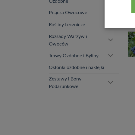
Ozdobne
Pnącza Owocowe
Rośliny Lecznicze
Rozsady Warzyw i
Owoców
Trawy Ozdobne i Byliny
Osłonki ozdobne i naklejki
Zestawy i Bony
Podarunkowe