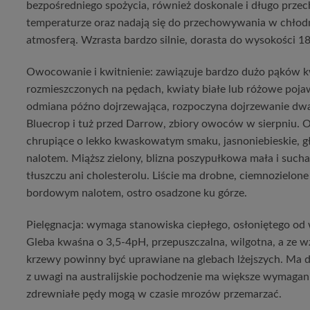
bezpośredniego spożycia, również doskonale i długo przec
temperaturze oraz nadają się do przechowywania w chłod
atmosferą. Wzrasta bardzo silnie, dorasta do wysokości 
Owocowanie i kwitnienie: zawiązuje bardzo dużo pąków 
rozmieszczonych na pędach, kwiaty białe lub różowe pojawi
odmiana późno dojrzewająca, rozpoczyna dojrzewanie dwa
Bluecrop i tuż przed Darrow, zbiory owoców w sierpniu. O
chrupiące o lekko kwaskowatym smaku, jasnoniebieskie, 
nalotem. Miąższ zielony, blizna poszypułkowa mała i such
tłuszczu ani cholesterolu. Liście ma drobne, ciemnozielon
bordowym nalotem, ostro osadzone ku górze.
Pielęgnacja: wymaga stanowiska ciepłego, osłoniętego od 
Gleba kwaśna o 3,5-4pH, przepuszczalna, wilgotna, a ze wz
krzewy powinny być uprawiane na glebach lżejszych. Ma 
z uwagi na australijskie pochodzenie ma większe wymagania
zdrewniałe pędy mogą w czasie mrozów przemarzać.