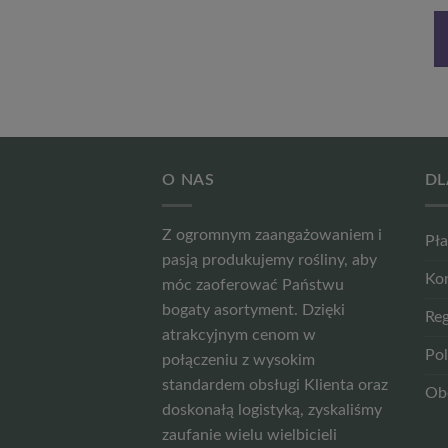
na
cena
cena
cena
cena
nosi:
wynosiła:
wynosi:
wynosiła:
wynosi:
DODAJ DO
DODAJ DO
49 zł.
17,99 zł.
13,49 zł.
15,99 zł.
11,99 zł.
KOSZYKA
KOSZYKA
O NAS
DL
Z ogromnym zaangażowaniem i
Pła
pasją produkujemy rośliny, aby
Ko
móc zaoferować Państwu
bogaty asortyment. Dzięki
Reg
atrakcyjnym cenom w
Pol
połączeniu z wysokim
standardem obsługi Klienta oraz
Ob
doskonałą logistyką, zyskaliśmy
zaufanie wielu wielbicieli