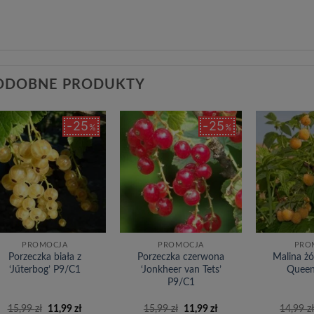
ODOBNE PRODUKTY
25
25
%
%
Dodaj
Dodaj
do
do
listy
listy
życzeń
życzeń
PROMOCJA
PROMOCJA
PRO
Porzeczka biała z
Porzeczka czerwona
Malina żó
‘Jűterbog’ P9/C1
‘Jonkheer van Tets’
Queen
P9/C1
Pierwotna
Aktualna
Pierwotna
Aktualna
15,99
zł
11,99
zł
15,99
zł
11,99
zł
14,99
z