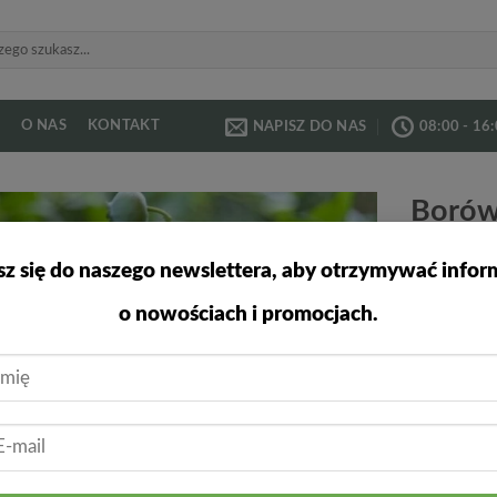
O NAS
KONTAKT
NAPISZ DO NAS
08:00 - 16
Borów
Brigit
Dodaj
sz się do naszego newslettera, aby otrzymywać infor
do
listy
o nowościach i promocjach.
życzeń
Brigit
wysoki
obiec
Stanow
osłoni