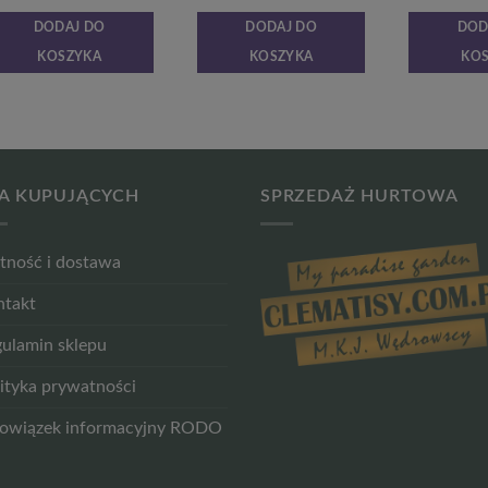
cena
cena
cena
cena
wynosiła:
wynosi:
wynosiła:
wynosi:
DODAJ DO
DODAJ DO
DOD
15,99 zł.
11,99 zł.
15,99 zł.
11,99 zł.
KOSZYKA
KOSZYKA
KO
A KUPUJĄCYCH
SPRZEDAŻ HURTOWA
tność i dostawa
ntakt
ulamin sklepu
ityka prywatności
owiązek informacyjny RODO