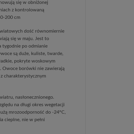
howują się w obniżonej
niach z kontrolowaną
180-200 cm
kwiatowych dość równomiernie
ają się w maju. Jest to
 tygodnie po odmianie
woce są duże, kuliste, twarde,
gładkie, pokryte woskowym
a. Owoce borówki nie zawierają
e z charakterystycznym
wiatru, nasłonecznionego.
ględu na długi okres wegetacji
dużą mrozoodporność do -24°C,
 cieplne, nie w pełni