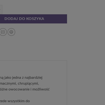
a Amerykańska Brigitta poj. 4L
DODAJ DO KOSZYKA
ną jako jedna z najbardziej
smacznymi, chrupiącymi,
 późne owocowanie i możliwość
zede wszystkim do