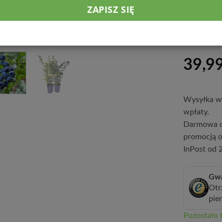
przepu
kwaśną
lubi j
39,9
Wysyłka w 
wpłaty.
Darmowa d
promocją o
InPost od 2
Gwa
Otr
pie
Pozostało t