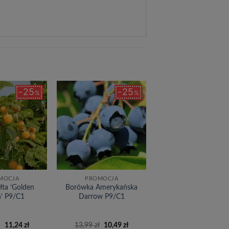
25
25
%
%
Dodaj
Dodaj
do
do
listy
listy
życzeń
życzeń
MOCJA
PROMOCJA
łta ‘Golden
Borówka Amerykańska
’ P9/C1
Darrow P9/C1
Pierwotna
Aktualna
Pierwotna
Aktualna
ł
11,24
zł
13,99
zł
10,49
zł