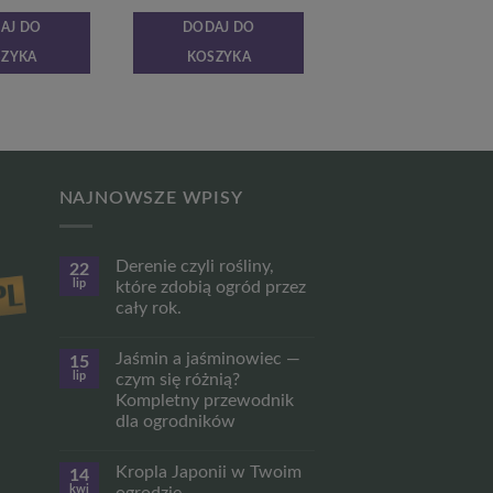
cena
cena
cena
cena
wynosiła:
wynosi:
wynosiła:
wynosi:
AJ DO
DODAJ DO
14,99 zł.
11,24 zł.
13,99 zł.
10,49 zł.
SZYKA
KOSZYKA
NAJNOWSZE WPISY
Derenie czyli rośliny,
22
lip
które zdobią ogród przez
cały rok.
Brak
komentarzy
Jaśmin a jaśminowiec —
15
do
Derenie
lip
czym się różnią?
czyli
Kompletny przewodnik
rośliny,
które
dla ogrodników
zdobią
ogród
Brak
przez
komentarzy
Kropla Japonii w Twoim
14
do
cały
Jaśmin
rok.
kwi
ogrodzie