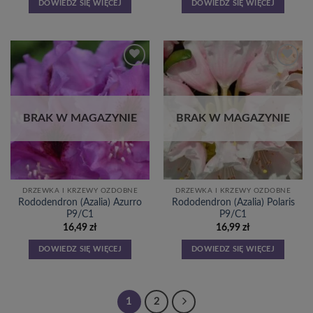
DOWIEDZ SIĘ WIĘCEJ
DOWIEDZ SIĘ WIĘCEJ
Dodaj
Dodaj
do
do
listy
listy
życzeń
życzeń
BRAK W MAGAZYNIE
BRAK W MAGAZYNIE
DRZEWKA I KRZEWY OZDOBNE
DRZEWKA I KRZEWY OZDOBNE
Rododendron (Azalia) Azurro
Rododendron (Azalia) Polaris
P9/C1
P9/C1
16,49
zł
16,99
zł
DOWIEDZ SIĘ WIĘCEJ
DOWIEDZ SIĘ WIĘCEJ
1
2