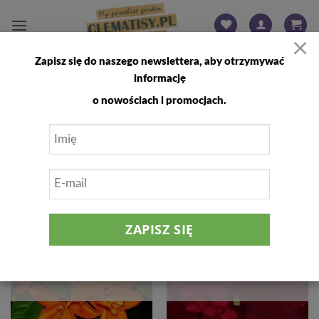
Przewiń
do
×
zawartości
Zapisz się do naszego newslettera, aby otrzymywać
STRONA GŁÓWNA
/
PRODUKTY OZNACZONE “RODODENDRON”
informację
FILTRUJ
o nowościach i promocjach.
Dodaj
Dodaj
do
do
listy
listy
życzeń
życzeń
BRAK W MAGAZYNIE
BRAK W MAGAZYNIE