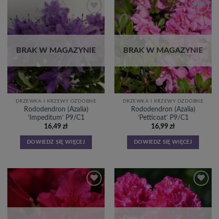
Dodaj
Dodaj
do
do
listy
listy
życzeń
życzeń
BRAK W MAGAZYNIE
BRAK W MAGAZYNIE
DRZEWKA I KRZEWY OZDOBNE
DRZEWKA I KRZEWY OZDOBNE
Rododendron (Azalia)
Rododendron (Azalia)
‘Impeditum’ P9/C1
‘Petticoat’ P9/C1
16,49
zł
16,99
zł
DOWIEDZ SIĘ WIĘCEJ
DOWIEDZ SIĘ WIĘCEJ
Dodaj
Dodaj
do
do
listy
listy
życzeń
życzeń