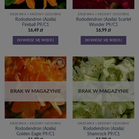
DRZEWKA I KRZEWY OZDOBNE
DRZEWKA I KRZEWY OZDOBNE
Rododendron (Azalia)
Rododendron (Azalia) Scarlet
Fireball P9/C1
Wonder P9/C1
16,49
zł
16,99
zł
DOWIEDZ SIĘ WIĘCEJ
DOWIEDZ SIĘ WIĘCEJ
Dodaj
Dodaj
do
do
listy
listy
życzeń
życzeń
BRAK W MAGAZYNIE
BRAK W MAGAZYNIE
DRZEWKA I KRZEWY OZDOBNE
DRZEWKA I KRZEWY OZDOBNE
Rododendron (Azalia)
Rododendron (Azalia)
Golden Eagle P9/C1
Shamrock P9/C1