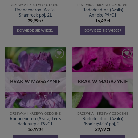
DRZEWKA I KRZEWY OZDOBNE
DRZEWKA I KRZEWY OZDOBNE
Rododendron (Azalia)
Rododendron (Azalia)
Shamrock poj, 2L
Anneke P9/C1
29,99
zł
16,49
zł
DOWIEDZ SIĘ WIĘCEJ
DOWIEDZ SIĘ WIĘCEJ
Dodaj
Dodaj
do
do
listy
listy
życzeń
życzeń
BRAK W MAGAZYNIE
BRAK W MAGAZYNIE
DRZEWKA I KRZEWY OZDOBNE
DRZEWKA I KRZEWY OZDOBNE
Rododendron (Azalia) Lee’s
Rododendron (Azalia)
dark purple P9/C1
‘Koningstein’ poj, 2L
16,49
zł
29,99
zł