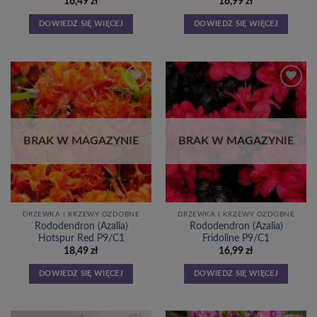
16,49
zł
16,99
zł
DOWIEDZ SIĘ WIĘCEJ
DOWIEDZ SIĘ WIĘCEJ
Dodaj
Dodaj
do
do
listy
listy
życzeń
życzeń
BRAK W MAGAZYNIE
BRAK W MAGAZYNIE
DRZEWKA I KRZEWY OZDOBNE
DRZEWKA I KRZEWY OZDOBNE
Rododendron (Azalia)
Rododendron (Azalia)
Hotspur Red P9/C1
Fridoline P9/C1
18,49
zł
16,99
zł
DOWIEDZ SIĘ WIĘCEJ
DOWIEDZ SIĘ WIĘCEJ