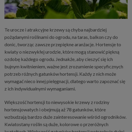
Te urocze i atrakcyjne krzewy są chyba najbardziej
pożądanymi roślinami do ogrodu, na taras, balkon czy do
donic, tworząc zawsze przepiękne aranżacje. Hortensje to
kwiaty o niezwykłej urodzie, które mogą stanowić piękną
ozdobę każdego ogrodu. Jednakże, aby cieszyć się ich
bujnym kwitnieniem, ważne jest zrozumienie specyficznych
potrzeb różnych gatunków hortensji. Każdy z nich może
wymagać nieco innej pielęgnacji, dlatego warto zapoznać się
z ich indywidualnymi wymaganiami.
Większość hortensji to niewysokie krzewy z rodziny
hortensjowatych i obejmują aż 78 gatunków, które
wzbudzają bardzo duże zainteresowanie wśród ogrodników.
Kwiatostany roślin są duże, kolorowe o przeróżnych
kształtach. Większość gatunków hortensji potrzebuje dużej