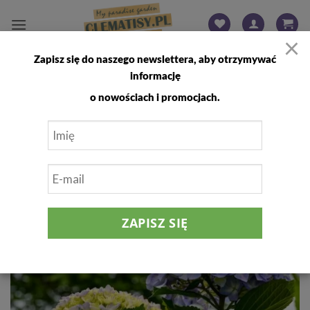
Przewiń
do
×
zawartości
Zapisz się do naszego newslettera, aby otrzymywać
PORADY I CIEKAWOSTKI
informację
JAK ZADBAĆ O HORTENSJE W
o nowościach i promocjach.
OGRODZIE
04
mar