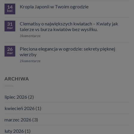
które
komentarzy
Kropla Japonii w Twoim ogrodzie
zdobią
do
14
ogród
Jaśmin
kwi
Brak
przez
a
komentarzy
cały
jaśminowiec
do
rok.
—
Clematisy o największych kwiatach – Kwiaty jak
31
Kropla
czym
Japonii
mar
talerze vs burza kwiatów bez wysiłku.
się
w
różnią?
do
Twoim
3 komentarze
Kompletny
Clematisy
ogrodzie
przewodnik
o
dla
największych
Pleciona elegancja w ogrodzie: sekrety pięknej
26
ogrodników
kwiatach
mar
wierzby
–
Kwiaty
do
2 komentarze
jak
Pleciona
talerze
elegancja
vs
w
burza
ogrodzie:
kwiatów
ARCHIWA
sekrety
bez
pięknej
wysiłku.
wierzby
lipiec 2026
(2)
kwiecień 2026
(1)
marzec 2026
(3)
luty 2026
(1)