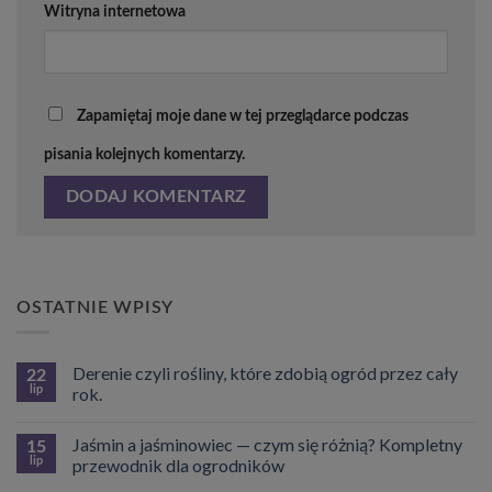
Witryna internetowa
Zapamiętaj moje dane w tej przeglądarce podczas
pisania kolejnych komentarzy.
OSTATNIE WPISY
Derenie czyli rośliny, które zdobią ogród przez cały
22
lip
rok.
Brak
komentarzy
Jaśmin a jaśminowiec — czym się różnią? Kompletny
do
15
Derenie
lip
przewodnik dla ogrodników
czyli
rośliny,
Brak