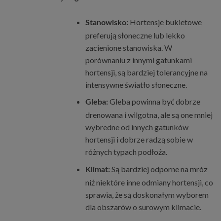
Hortensje bukietowe
Stanowisko:
preferują słoneczne lub lekko
zacienione stanowiska. W
porównaniu z innymi gatunkami
hortensji, są bardziej tolerancyjne na
intensywne światło słoneczne.
Gleba powinna być dobrze
Gleba:
drenowana i wilgotna, ale są one mniej
wybredne od innych gatunków
hortensji i dobrze radzą sobie w
różnych typach podłoża.
Są bardziej odporne na mróz
Klimat:
niż niektóre inne odmiany hortensji, co
sprawia, że są doskonałym wyborem
dla obszarów o surowym klimacie.