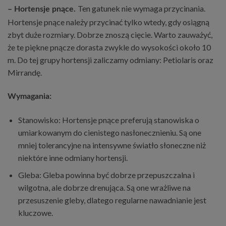
Ten gatunek nie wymaga przycinania.
– Hortensje pnące.
Hortensje pnące należy przycinać tylko wtedy, gdy osiągną
zbyt duże rozmiary. Dobrze znoszą cięcie. Warto zauważyć,
że te piękne pnącze dorasta zwykle do wysokości około 10
m. Do tej grupy hortensji zaliczamy odmiany: Petiolaris oraz
Mirrandę.
Wymagania:
Stanowisko: Hortensje pnące preferują stanowiska o
umiarkowanym do cienistego nasłonecznieniu. Są one
mniej tolerancyjne na intensywne światło słoneczne niż
niektóre inne odmiany hortensji.
Gleba: Gleba powinna być dobrze przepuszczalna i
wilgotna, ale dobrze drenująca. Są one wrażliwe na
przesuszenie gleby, dlatego regularne nawadnianie jest
kluczowe.