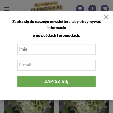
Przewiń
do
×
zawartości
Zapisz się do naszego newslettera, aby otrzymywać
STRONA GŁÓWNA
/
SKLEP
/
WYNIKI WYSZUKIWANIA:
informację
„CLEMATIS SEN-NO-KAZE (WIELKOKWIATOWY)”
o nowościach i promocjach.
FILTRUJ
Dodaj
Dodaj
do
do
listy
listy
życzeń
życzeń