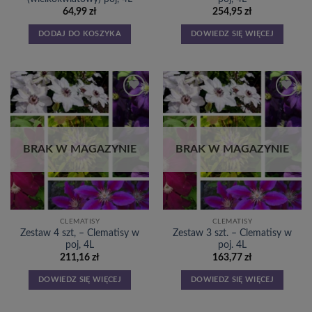
64,99
zł
254,95
zł
DODAJ DO KOSZYKA
DOWIEDZ SIĘ WIĘCEJ
Dodaj
Dodaj
do
do
listy
listy
życzeń
życzeń
BRAK W MAGAZYNIE
BRAK W MAGAZYNIE
CLEMATISY
CLEMATISY
Zestaw 4 szt, – Clematisy w
Zestaw 3 szt. – Clematisy w
poj, 4L
poj. 4L
211,16
zł
163,77
zł
DOWIEDZ SIĘ WIĘCEJ
DOWIEDZ SIĘ WIĘCEJ