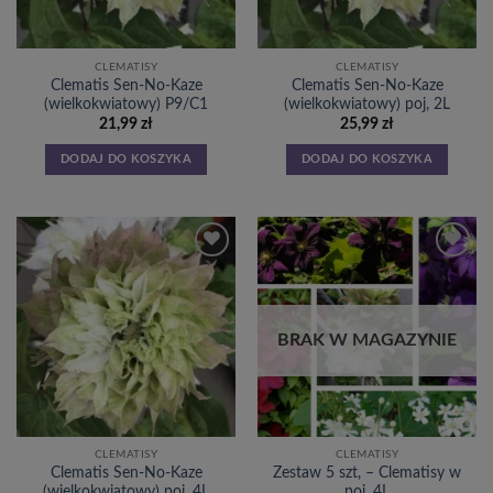
CLEMATISY
CLEMATISY
Clematis Sen-No-Kaze
Clematis Sen-No-Kaze
(wielkokwiatowy) P9/C1
(wielkokwiatowy) poj, 2L
21,99
zł
25,99
zł
DODAJ DO KOSZYKA
DODAJ DO KOSZYKA
Dodaj
Dodaj
do
do
listy
listy
życzeń
życzeń
BRAK W MAGAZYNIE
CLEMATISY
CLEMATISY
Clematis Sen-No-Kaze
Zestaw 5 szt, – Clematisy w
(wielkokwiatowy) poj, 4L
poj, 4L